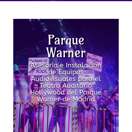
Parque
Warner
Asesoría e Instalación
de Equipos
Audiovisuales para el
Teatro Auditorio
Hollywood del Parque
Warner de Madrid