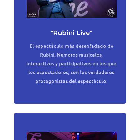
"Rubini Live"
El espectáculo más desenfadado de
Rubini. Números musicales,
interactivos y participativos en los que
los espectadores, son los verdaderos
protagonistas del espectáculo.