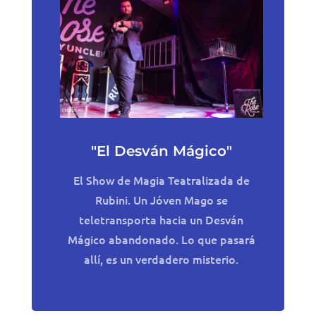
"El Desván Mágico"
El Show de Magia Teatralizada de
Rubini. Un Jóven Mago se
teletransporta hacia un Desván
Mágico abandonado. Lo que pasará
allí, es un verdadero misterio.